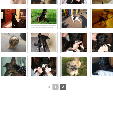
◄
1
2