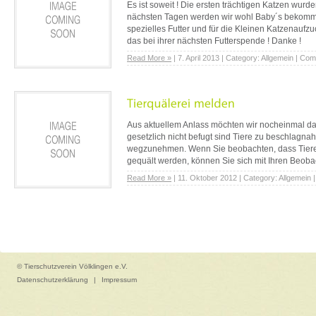
Es ist soweit ! Die ersten trächtigen Katzen wur
nächsten Tagen werden wir wohl Baby´s bekomm
spezielles Futter und für die Kleinen Katzenaufzu
das bei ihrer nächsten Futterspende ! Danke !
Read More »
| 7. April 2013 | Category: Allgemein | C
Aus aktuellem Anlass möchten wir nocheinmal da
gesetzlich nicht befugt sind Tiere zu beschlagn
wegzunehmen. Wenn Sie beobachten, dass Tiere 
gequält werden, können Sie sich mit Ihren Beo
von Ort, Zeit, Geschehen, ev. Zeugen) entweder an
Read More »
| 11. Oktober 2012 | Category: Allgemein
zuständige Veterinäramt […]
© Tierschutzverein Völklingen e.V.
Datenschutzerklärung
|
Impressum